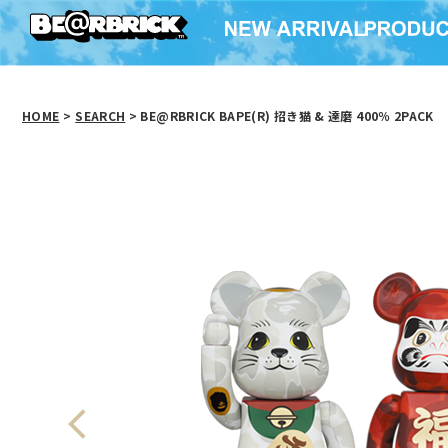
HOME
>
SEARCH
> BE@RBRICK BAPE(R) 招き猫 & 達磨 400％ 2PACK