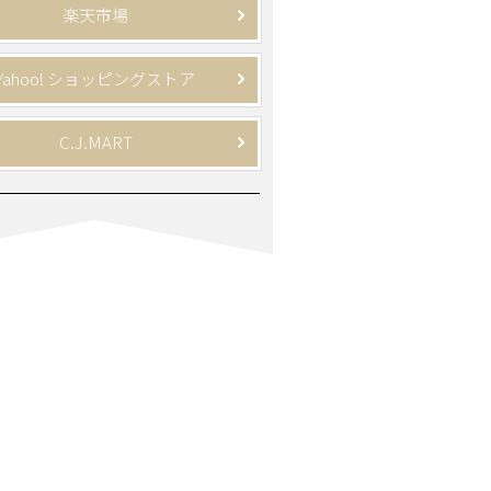
楽天市場
Yahoo! ショッピングストア
C.J.MART