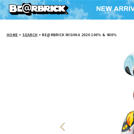
HOME
>
SEARCH
> BE@RBRICK MISHKA 2020 100％ & 400％