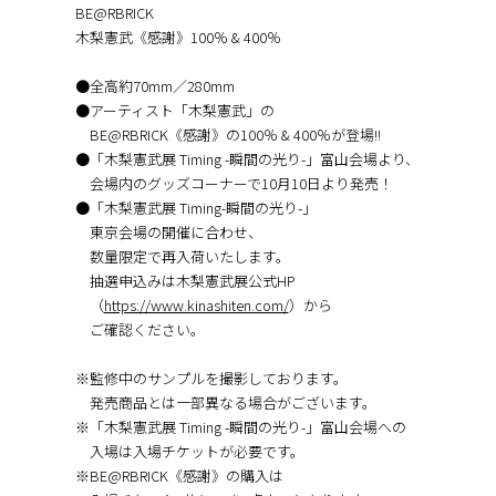
BE@RBRICK
木梨憲武《感謝》100％ & 400％
●全高約70mm／280mm
●アーティスト「木梨憲武」の
BE@RBRICK《感謝》の100％ & 400％が登場!!
●「木梨憲武展 Timing -瞬間の光り-」富山会場より、
会場内のグッズコーナーで10月10日より発売！
●「木梨憲武展 Timing-瞬間の光り-」
東京会場の開催に合わせ、
数量限定で再入荷いたします。
抽選申込みは木梨憲武展公式HP
（
https://www.kinashiten.com/
）から
ご確認ください。
※監修中のサンプルを撮影しております。
発売商品とは一部異なる場合がございます。
※「木梨憲武展 Timing -瞬間の光り-」富山会場への
入場は入場チケットが必要です。
※BE@RBRICK《感謝》の購入は