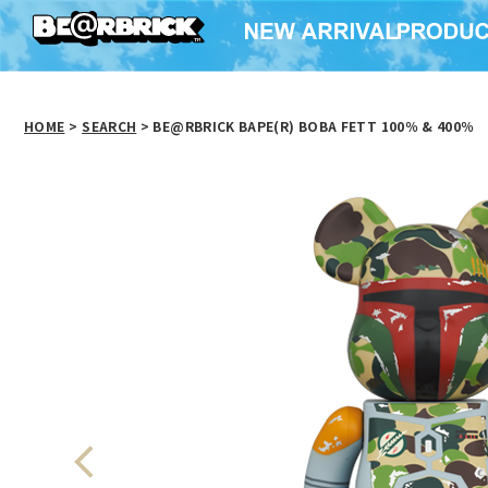
HOME
>
SEARCH
> BE@RBRICK BAPE(R) BOBA FETT 100％ & 400％