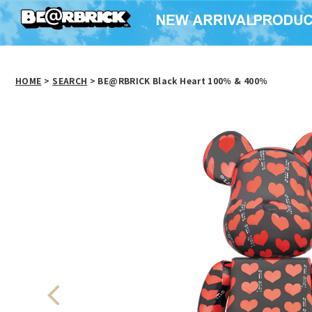
HOME
>
SEARCH
> BE@RBRICK Black Heart 100％ & 400％