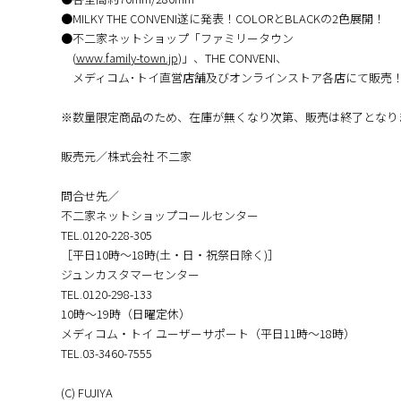
●MILKY THE CONVENI遂に発表！COLORとBLACKの2色展開！
●不二家ネットショップ「ファミリータウン
(
www.family-town.jp
)」、THE CONVENI、
メディコム･トイ直営店舗及びオンラインストア各店にて販売
※数量限定商品のため、在庫が無くなり次第、販売は終了となり
販売元／株式会社 不二家
問合せ先／
不二家ネットショップコールセンター
TEL.0120-228-305
［平日10時～18時(土・日・祝祭日除く)］
ジュンカスタマーセンター
TEL.0120-298-133
10時～19時（日曜定休）
メディコム・トイ ユーザーサポート（平日11時～18時）
TEL.03-3460-7555
(C) FUJIYA