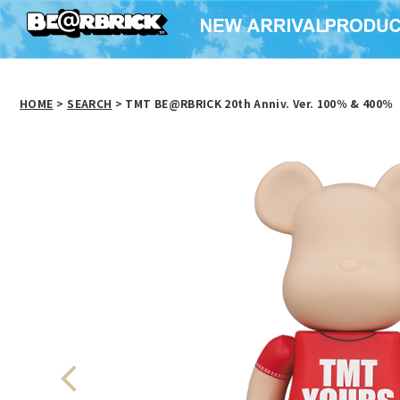
HOME
>
SEARCH
> TMT BE@RBRICK 20th Anniv. Ver. 100％ & 400％