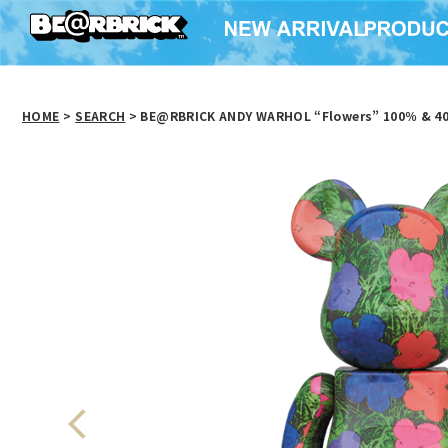
HOME
>
SEARCH
> BE@RBRICK ANDY WARHOL “Flowers” 100％ & 4