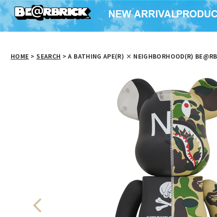
HOME
>
SEARCH
> A BATHING APE(R) × NEIGHBORHOOD(R) BE@RB