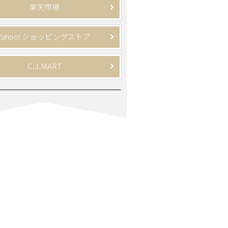
楽天市場
Yahoo! ショッピングストア
C.J.MART