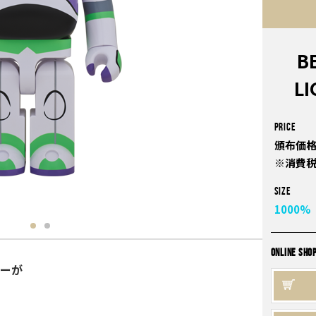
B
L
PRICE
頒布価格
※消費
Size
1000%
ONLINE SHO
ターが