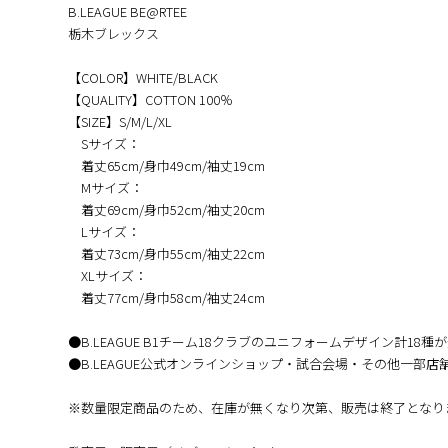
B.LEAGUE BE@RTEE
栃木ブレックス
【COLOR】WHITE/BLACK
【QUALITY】COTTON 100％
【SIZE】S/M/L/XL
Sサイズ：
着丈65cm/身巾49cm/袖丈19cm
Mサイズ：
着丈69cm/身巾52cm/袖丈20cm
Lサイズ：
着丈73cm/身巾55cm/袖丈22cm
XLサイズ：
着丈77cm/身巾58cm/袖丈24cm
●B.LEAGUE B1チーム18クラブのユニフォームデザイン計18種
●B.LEAGUE公式オンラインショップ・試合会場・その他一部店
※数量限定商品のため、在庫が無くなり次第、販売は終了となり