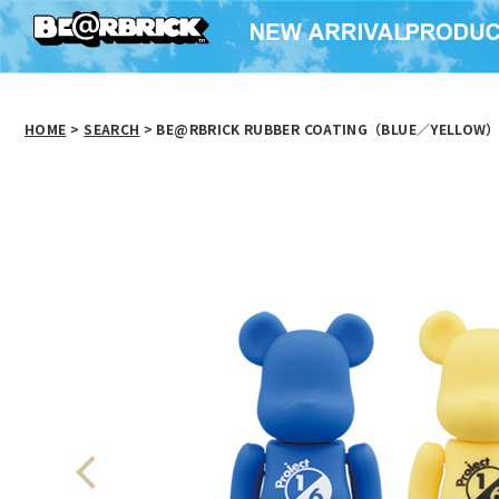
HOME
>
SEARCH
> BE@RBRICK RUBBER COATING（BLUE／YELLOW