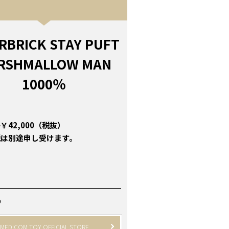
RBRICK STAY PUFT
RSHMALLOW MAN
1000％
￥42,000（税抜）
税は別途申し受けます。
P
MEDICOM TOY OFFICIAL STORE