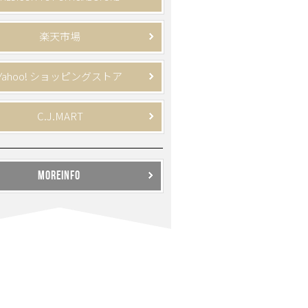
楽天市場
Yahoo! ショッピングストア
C.J.MART
MOREINFO