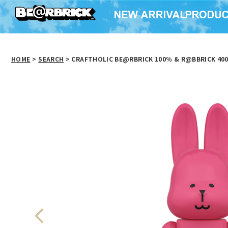
HOME
>
SEARCH
> CRAFTHOLIC BE@RBRICK 100％ & R@BBRICK 40