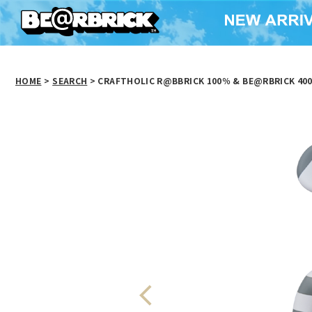
HOME
>
SEARCH
> CRAFTHOLIC R@BBRICK 100％ & BE@RBRICK 40