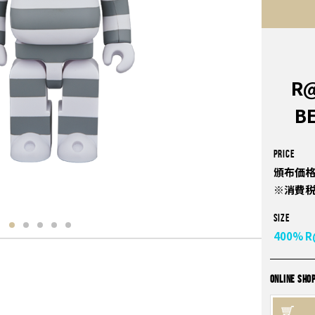
R@
B
PRICE
頒布価格
※消費
Size
400%
R
ONLINE SHO