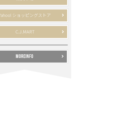
Yahoo! ショッピングストア
C.J.MART
MOREINFO