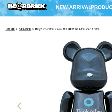
HOME
>
SEARCH
> BE@RBRICK i am OTHER BLACK Ver.100％