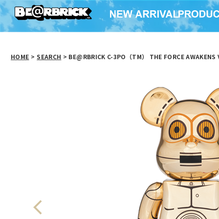
HOME
>
SEARCH
> BE@RBRICK C-3PO（TM） THE FORCE AWAKENS V