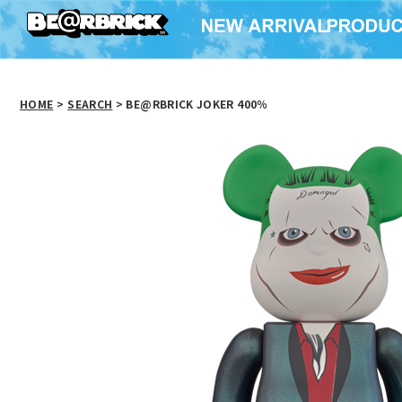
HOME
>
SEARCH
> BE@RBRICK JOKER 400％