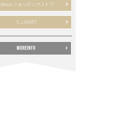
Yahoo! ショッピングストア
C.J.MART
MOREINFO