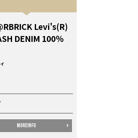
RBRICK Levi's(R)
SH DENIM 100％
ィ
P
MOREINFO