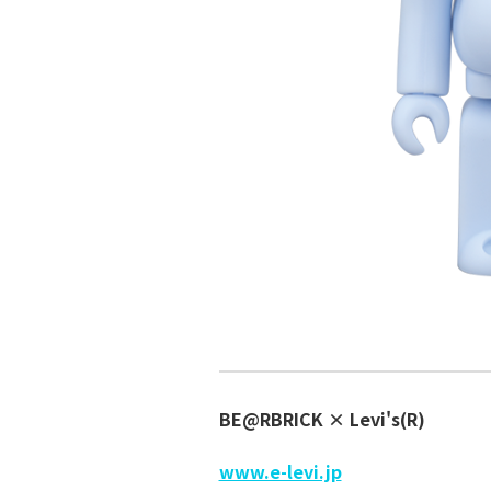
BE@RBRICK × Levi's(R)
www.e-levi.jp