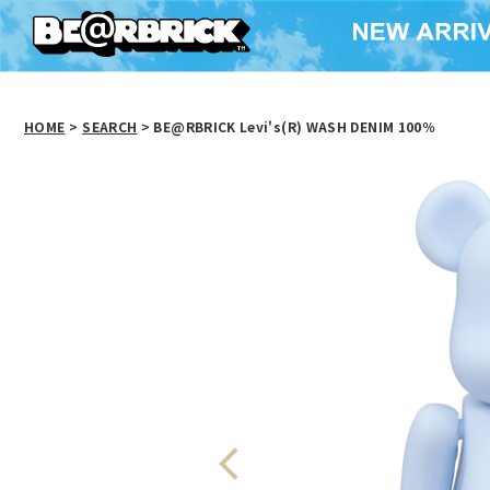
HOME
>
SEARCH
> BE@RBRICK Levi's(R) WASH DENIM 100％