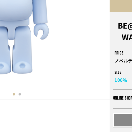
BE@
WA
PRICE
ノベルテ
Size
100%
ONLINE SHO