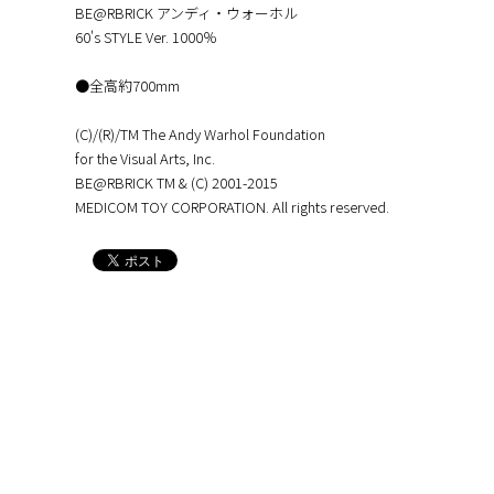
BE@RBRICK アンディ・ウォーホル
60's STYLE Ver. 1000％
●全高約700mm
(C)/(R)/TM The Andy Warhol Foundation
for the Visual Arts, Inc.
BE@RBRICK TM & (C) 2001-2015
MEDICOM TOY CORPORATION. All rights reserved.