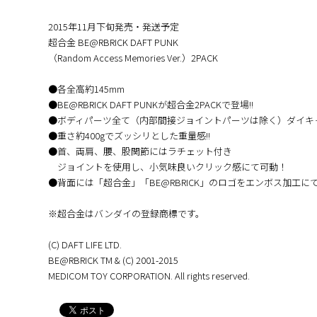
2015年11月下旬発売・発送予定
超合金 BE@RBRICK DAFT PUNK
（Random Access Memories Ver.）2PACK
●各全高約145mm
●BE@RBRICK DAFT PUNKが超合金2PACKで登場!!
●ボディパーツ全て（内部間接ジョイントパーツは除く）ダイキ
●重さ約400gでズッシリとした重量感!!
●首、両肩、腰、股関節にはラチェット付き
ジョイントを使用し、小気味良いクリック感にて可動！
●背面には「超合金」「BE@RBRICK」のロゴをエンボス加工に
※超合金はバンダイの登録商標です。
(C) DAFT LIFE LTD.
BE@RBRICK TM & (C) 2001-2015
MEDICOM TOY CORPORATION. All rights reserved.