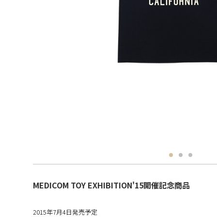
MEDICOM TOY EXHIBITION'15開催記念商品
2015年7月4日発売予定