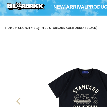
HOME
>
SEARCH
> BE@RTEE STANDARD CALIFORNIA (BLACK)