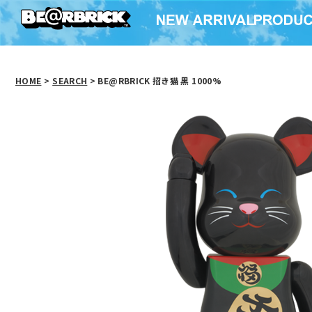
HOME
>
SEARCH
> BE@RBRICK 招き猫 黒 1000%