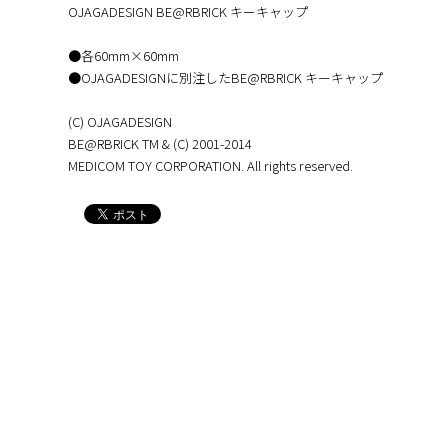
OJAGADESIGN BE@RBRICK キーキャップ
●各60mm×60mm
●OJAGADESIGNに別注したBE@RBRICK キーキャップ
(C) OJAGADESIGN
BE@RBRICK TM & (C) 2001-2014
MEDICOM TOY CORPORATION. All rights reserved.