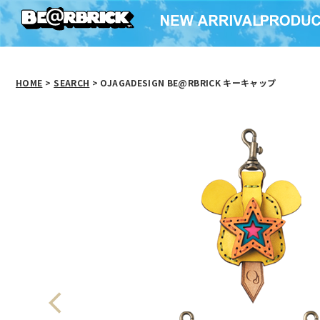
HOME
>
SEARCH
> OJAGADESIGN BE@RBRICK キーキャップ