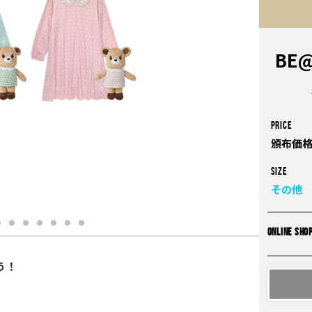
BE@
PRICE
頒布価格
Size
その他
ONLINE SHO
う！