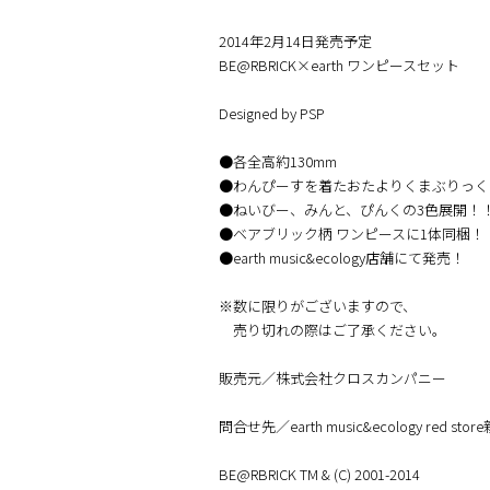
2014年2月14日発売予定
BE@RBRICK×earth ワンピースセット
Designed by PSP
●各全高約130mm
●わんぴーすを着たおたよりくまぶりっく
●ねいびー、みんと、ぴんくの3色展開！
●ベアブリック柄 ワンピースに1体同梱！
●earth music&ecology店舗にて発売！
※数に限りがございますので、
売り切れの際はご了承ください。
販売元／株式会社クロスカンパニー
問合せ先／earth music&ecology red store
BE@RBRICK TM & (C) 2001-2014