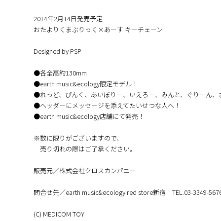
2014年2月14日発売予定
おたよりくまぶりっく×あーす キーチェーン
Designed by PSP
●各全高約130mm
●earth music&ecology限定モデル！
●れっど、ぴんく、あいぼりー、いえろー、みんと、ぐりーん、
●ヘッダーにメッセージを添えてたいせつな人へ！
●earth music&ecology店舗にて発売！
※数に限りがございますので、
売り切れの際はご了承ください。
販売元／株式会社クロスカンパニー
問合せ先／earth music&ecology red store新宿 TEL.03-3349-567
(C) MEDICOM TOY