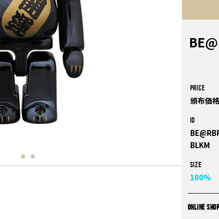
BE@
PRICE
頒布価格
ID
BE@RBR
BLKM
Size
100%
ONLINE SHO