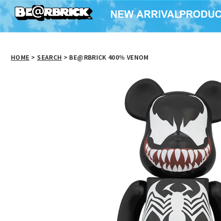
HOME
>
SEARCH
> BE@RBRICK 400％ VENOM