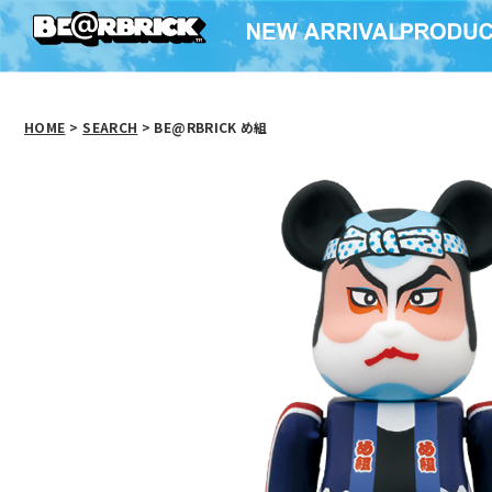
HOME
>
SEARCH
> BE@RBRICK め組