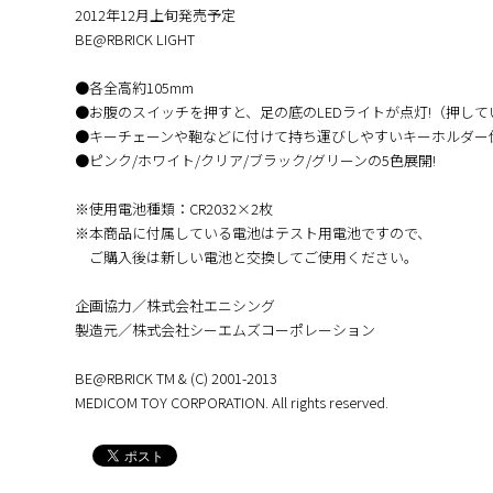
2012年12月上旬発売予定
BE@RBRICK LIGHT
●各全高約105mm
●お腹のスイッチを押すと、足の底のLEDライトが点灯!（押して
●キーチェーンや鞄などに付けて持ち運びしやすいキーホルダー仕
●ピンク/ホワイト/クリア/ブラック/グリーンの5色展開!
※使用電池種類：CR2032×2枚
※本商品に付属している電池はテスト用電池ですので、
ご購入後は新しい電池と交換してご使用ください。
企画協力／株式会社エニシング
製造元／株式会社シーエムズコーポレーション
BE@RBRICK TM & (C) 2001-2013
MEDICOM TOY CORPORATION. All rights reserved.