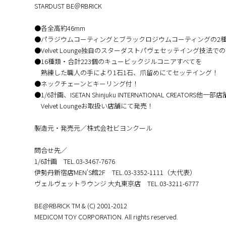
STARDUST BE＠RBRICK
●各全高約46mm
●パラジウムコーティングとブラックロジウムコーティングの2
●Velvet Lounge独自のスターダストパヴェセッテイング技法で
●16種類・合計223個のキュービックジルコニアすべてを
熟練した職人の手により1石1石、爪留めにてセッテイング！
●ネックチェーンとキーリング付！
●1/6計画、ISETAN Shinjuku INTERNATIONAL CREATORS他一部
Velvet Loungeお取扱い店舗にて発売！
製造元・発売元／株式会社ビヨンクール
問合せ先／
1/6計画 TEL.03-3467-7676
伊勢丹新宿店MEN'S館2F TEL.03-3352-1111（大代表）
ヴェルヴェットラウンジ 大丸東京店 TEL.03-3211-6777
BE@RBRICK TM & (C) 2001-2012
MEDICOM TOY CORPORATION. All rights reserved.