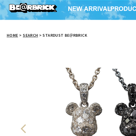
HOME
>
SEARCH
> STARDUST BE＠RBRICK