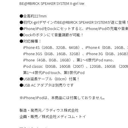
BE@RBRICK SPEAKER SYSTEM X-girl Ver.
●全高約227mm
●初代X-girlデザインのBE@RBRICK SPEAKER SYSTEMが遂に登場
●iPhone/iPodをDockにセットすると、iPhone/iPodの充電
●Dockのボタンにて音量調節が可能！
●対応機種：
iPhone 4S（16GB、32GB、64GB）、iPhone 4（8GB、16GB
iPhone 3GS（8GB、16GB、32GB）、iPhone 3G（8GB、16G
iPhone（4GB、8GB、16GB）、第1～6世代iPod nano、
iPod classic（80GB、160GB（2007）、120GB、160GB （
第1～4世代iPod touch、第5世代iPod
●USB延長ケーブル（80cm）付属！
●USB AC アダプタは別売りです
※iPhone/iPodは、本商品には付属しておりません。
製造・発売元／ラディウス株式会社
企画・販売／株式会社メディコム・トイ