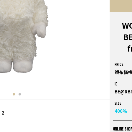
WO
B
f
PRICE
頒布価格
ID
BE@RBR
Size
400%
 2
ONLINE SHO