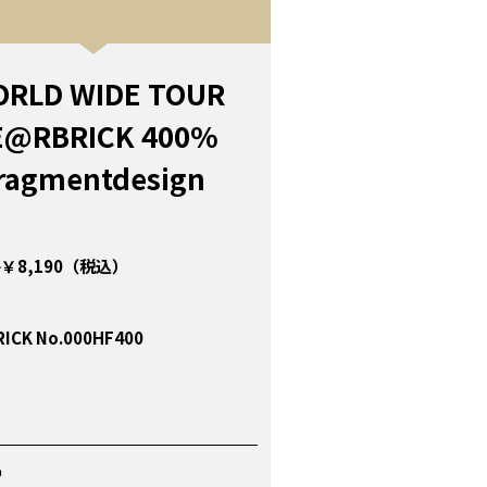
RLD WIDE TOUR
E@RBRICK 400%
ragmentdesign
￥8,190（税込）
ICK No.000HF400
P