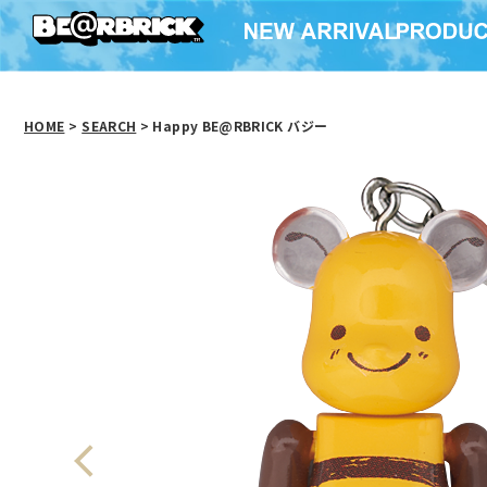
HOME
>
SEARCH
> Happy BE@RBRICK バジー