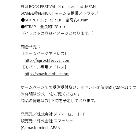
FUJI ROCK FESTIVAL × mastermind JAPAN
50％BE＠RBRICKチャーム＆携帯ストラップ
●50<PC> BE@RBRICK 全高約40mm
●STRAP 全長約128ｍｍ
（イラストは商品イメージとなります。）
問合せ先 ：
［ホームページアドレス］
http://fujirockfestival.com
［モバイル専用アドレス］
http://smash-mobile.com
ホームページでの受注受付及び、イベント開催期間7/29～31で
※詳細は公式HPをご覧ください。
商品の発送は7月下旬を予定しております。
発売元／株式会社 メディコム・トイ
販売元／株式会社 スマッシュ
(C) mastermind JAPAN