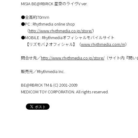
MISIA BE@RBRICK 星空のライヴV ver.
●全高約70ｍｍ
●PC : Rhythmedia online shop
（
http://www.rhythmedia.co.jp/store/
）
●MOBILE : Rhythmediaオフィシャルモバイルサイト
【リズモバ♪オフィシャル】（
www.rhythmedia.com/m
）
問合せ先／
http://www.rhythmedia.co.jp/store/
（サイト内『問い
販売元／Rhythmedia Inc.
BE@RBRICK TM & (C) 2001-2009
MEDICOM TOY CORPORATION. All rights reserved.