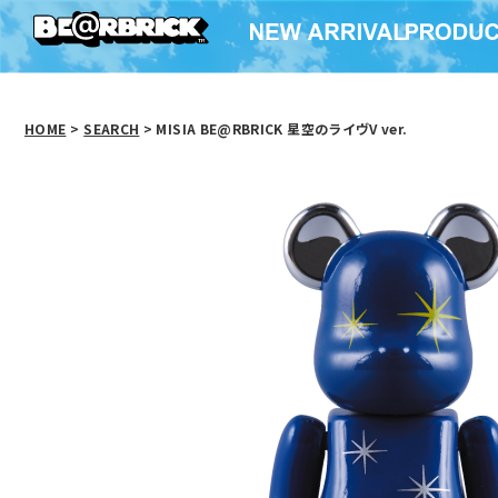
HOME
>
SEARCH
> MISIA BE@RBRICK 星空のライヴV ver.