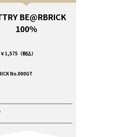
TTRY BE@RBRICK
100%
￥1,575（税込）
ICK No.000GT
P