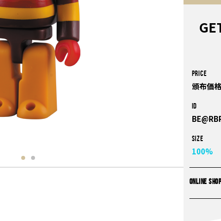
GE
PRICE
頒布価格
ID
BE@RBR
Size
100%
ONLINE SHO