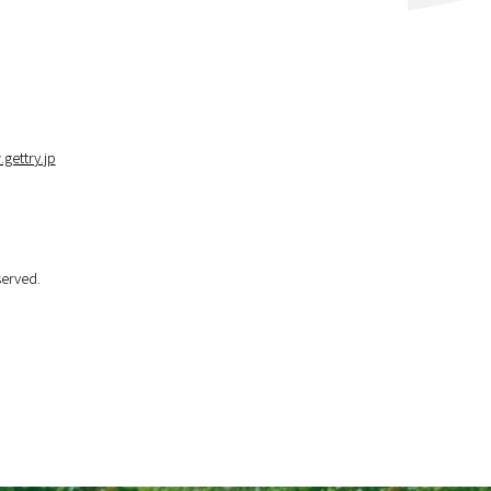
！
gettry.jp
erved.