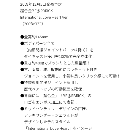
2009年12月5日発売予定
超合金BE@RBRICK
International Love Heart Ver.
（200％SIZE）
●全高約145mm
●ボディパーツ全て
（内部間接ジョイントパーツは除く）を
ダイキャスト使用率100％で完全立体化！
●重さ約400gでズッシリとした重量感！！
●首、両肩、腰、股関節にはラチェット付き
ジョイントを使用し、小気味良いクリック感にて可動！
●特製専用間接ジョイント採用し
歴代ベアトップの可動範囲を確保！
●背面には「超合金」「BE@RBRICK」の
ロゴをエンボス加工にて表記！
●ミッドセンチュリーデザインの巨匠、
アレキサンダー・ジェラルドが
デザインしたテキスタイル
「International Love Heart」をイメージ