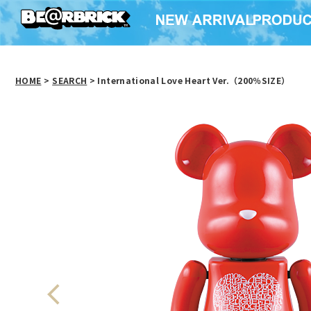
HOME
>
SEARCH
> International Love Heart Ver.（200％SIZE）