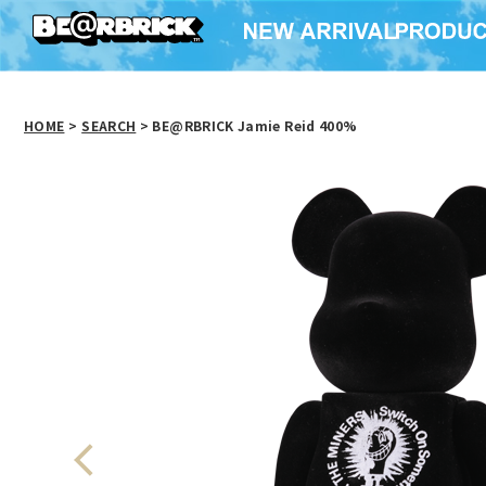
HOME
>
SEARCH
> BE@RBRICK Jamie Reid 400%