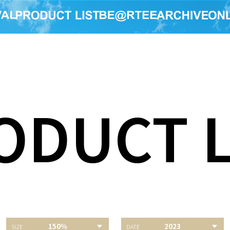
ODUCT L
150％
2023