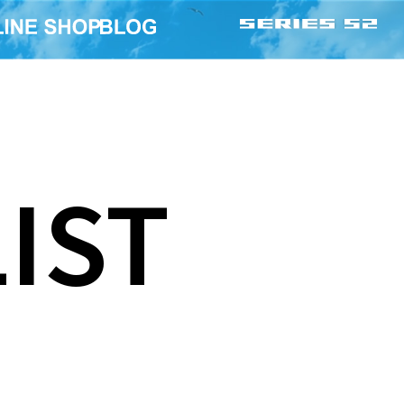
IST
RICK 碇シンジ
BE@RBRICK X-girl
 & エヴァンゲリ